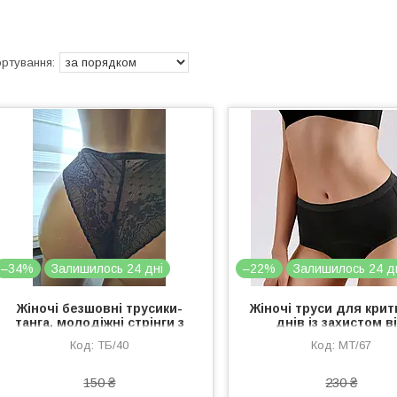
–34%
Залишилось 24 дні
–22%
Залишилось 24 д
Жіночі безшовні трусики-
Жіночі труси для кри
танга, молодіжні стрінги з
днів із захистом в
сіточкою
протікань L-XXL , ч
ТБ/40
МТ/67
менструальні трус
150 ₴
230 ₴