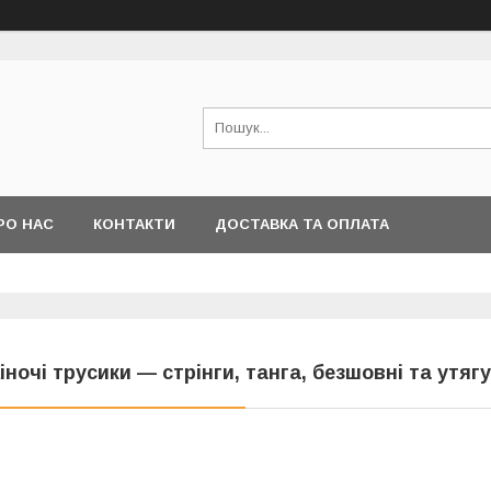
РО НАС
КОНТАКТИ
ДОСТАВКА ТА ОПЛАТА
іночі трусики — стрінги, танга, безшовні та утяг