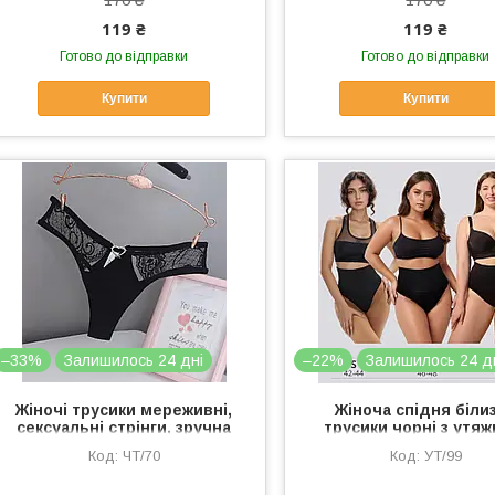
119 ₴
119 ₴
Готово до відправки
Готово до відправки
Купити
Купити
–33%
Залишилось 24 дні
–22%
Залишилось 24 д
Жіночі трусики мереживні,
Жіноча спідня біли
сексуальні стрінги, зручна
трусики чорні з утяж
жіноча спідня білизна S
труси-стрінги з шир
ЧТ/70
УТ/99
резинкою M/L