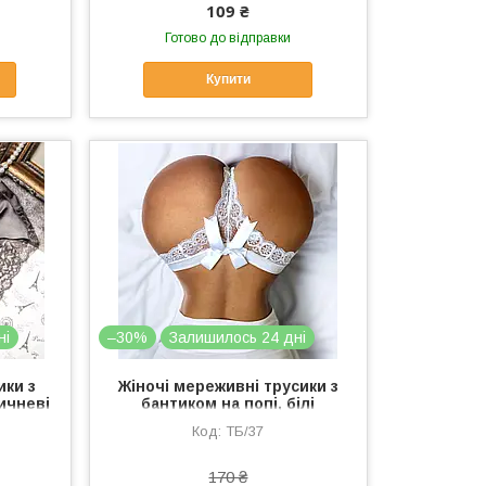
109 ₴
Готово до відправки
Купити
ні
–30%
Залишилось 24 дні
ики з
Жіночі мереживні трусики з
ичневі
бантиком на попі, білі
змір S
сексуальні стрінги на високій
ТБ/37
посадці L
170 ₴