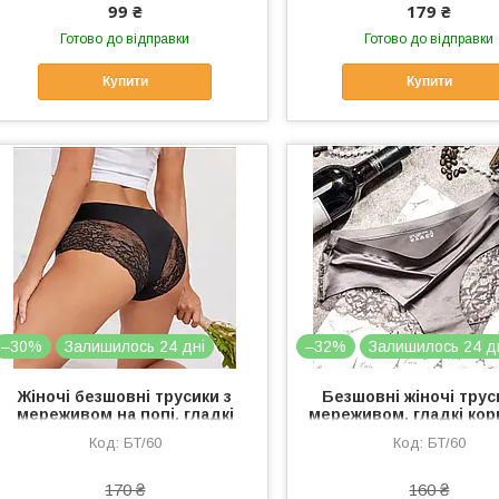
99 ₴
179 ₴
Готово до відправки
Готово до відправки
Купити
Купити
–30%
Залишилось 24 дні
–32%
Залишилось 24 д
Жіночі безшовні трусики з
Безшовні жіночі трус
мереживом на попі, гладкі
мереживом, гладкі кор
чорні труси сліпи-бразиліана
трусики бразиліана ро
БТ/60
БТ/60
170 ₴
160 ₴