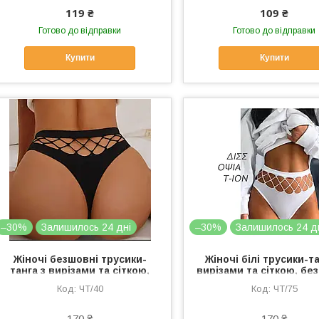
119 ₴
109 ₴
Готово до відправки
Готово до відправки
Купити
Купити
–30%
Залишилось 24 дні
–30%
Залишилось 24 д
Жіночі безшовні трусики-
Жіночі білі трусики-та
танга з вирізами та сіткою,
вирізами та сіткою, бе
нижня білизна чорні стрінги
нижня білизна стрінги 
ЧТ/40
ЧТ/75
розмір S
S
170 ₴
170 ₴