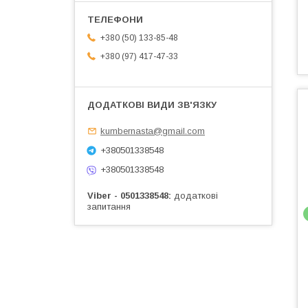
+380 (50) 133-85-48
+380 (97) 417-47-33
kumbernasta@gmail.com
+380501338548
+380501338548
Viber - 0501338548
додаткові
запитання