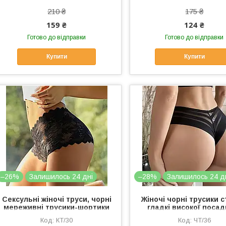
210 ₴
175 ₴
159 ₴
124 ₴
Готово до відправки
Готово до відправки
Купити
Купити
–26%
Залишилось 24 дні
–28%
Залишилось 24 д
Сексульні жіночі труси, чорні
Жіночі чорні трусики с
мереживні трусики-шортики
гладкі високої посад
M
КТ/30
ЧТ/36