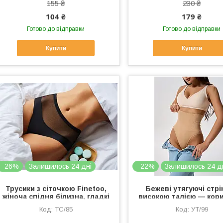
155 ₴
230 ₴
104 ₴
179 ₴
Готово до відправки
Готово до відправки
Купити
Купити
–26%
Залишилось 24 дні
–22%
Залишилось 24 д
Трусики з сіточкою Finetoo,
Бежеві утягуючі стрі
жіноча спідня білизна, гладкі
високою талією — кор
чорні трусики-бразиліана XL
білизна, жіночі труси
ТС/85
УТ/99
широкою резинкою 