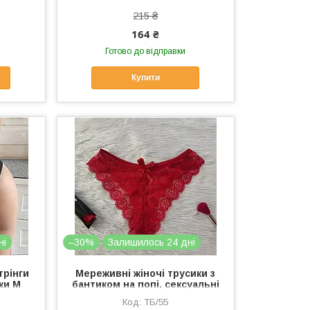
215 ₴
164 ₴
Готово до відправки
Купити
ні
–30%
Залишилось 24 дні
трінги
Мереживні жіночі трусики з
ки М
бантиком на попі, сексуальні
червоні трусики-стрінги на
ТБ/55
високій посадці розмір M