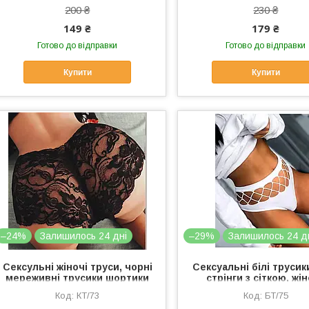
200 ₴
230 ₴
149 ₴
179 ₴
Готово до відправки
Готово до відправки
Купити
Купити
–24%
Залишилось 24 дні
–29%
Залишилось 24 д
Сексульні жіночі труси, чорні
Сексуальні білі трусики
мереживні трусики шортики
стрінги з сіткою, жі
L
білизна безшовні т
КТ/73
БТ/75