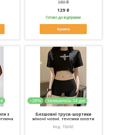
180 ₴
129 ₴
Готово до відправки
Купити
ні
–26%
Залишилось 24 дні
нги з
Безшовні труси-шортики
игуюча
жіночі чорні, трусики шорти
ки з
безшовні під плаття S-M
ТШ/62
M-L