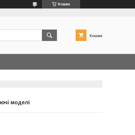
Кошик
Кошик
уючі моделі