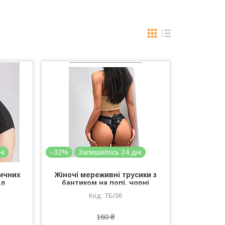
ні
–32%
Залишилось 24 дні
тичних
Жіночі мереживні трусики з
ід
бантиком на попі, чорні
орні
трусики-стрінги на високій
ТБ/36
ики
посадці M
160 ₴