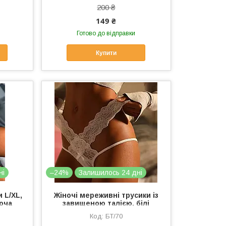
200 ₴
149 ₴
Готово до відправки
Купити
ні
–24%
Залишилось 24 дні
 L/XL,
Жіночі мереживні трусики із
ноча
завищеною талією, білі
руси
трусики-стрінги з мереживом
БТ/70
та порупеями M