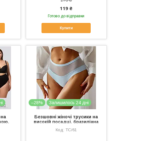
119 ₴
Готово до відправки
Купити
ні
–28%
Залишилось 24 дні
зна
Безшовні жіночі трусики на
кою,
високій посадці, бразиліана
окою
трусики з сіточкою FINETOO
ТС/61
блакитні S