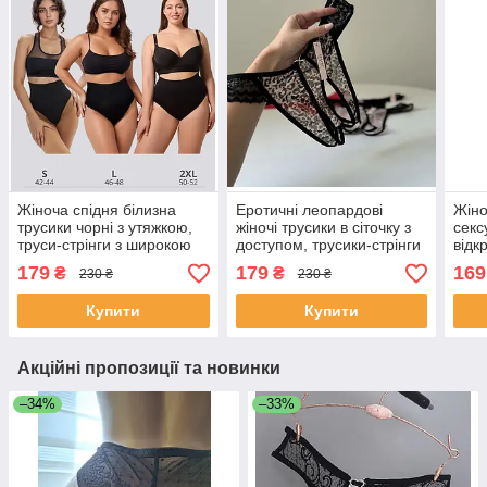
Жіноча спідня білизна
Еротичні леопардові
Жіно
трусики чорні з утяжкою,
жіночі трусики в сіточку з
секс
труси-стрінги з широкою
доступом, трусики-стрінги
відк
резинкою M/L
сексуальна спідня білизна
чорн
179
179
169
₴
₴
230 ₴
230 ₴
L
трус
Купити
Купити
Акційні пропозиції та новинки
–34%
–33%