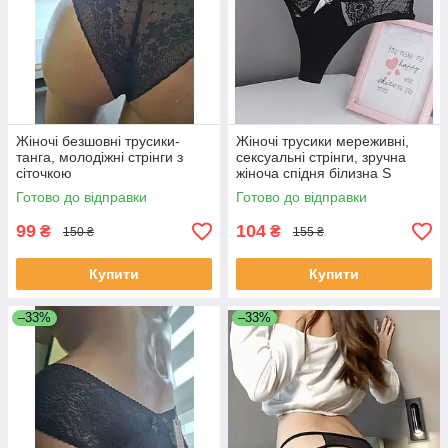
Жіночі безшовні трусики-
Жіночі трусики мереживні,
танга, молодіжні стрінги з
сексуальні стрінги, зручна
сіточкою
жіноча спідня білизна S
Готово до відправки
Готово до відправки
99
104
₴
₴
150 ₴
155 ₴
Купити
Купити
–33%
–33%