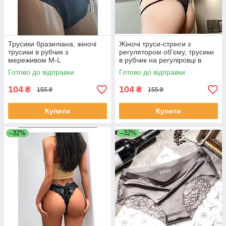
Трусики бразиліана, жіночі
Жіночі труси-стрінги з
трусики в рубчик з
регулятором об'єму, трусики
мереживом M-L
в рубчик на регуліровці в
асортименті
Готово до відправки
Готово до відправки
104
104
₴
₴
155 ₴
155 ₴
Купити
Купити
–32%
–32%