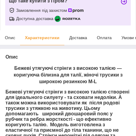
Що таке купити з Пром?
Замовлення під захистом
Доступна доставка
Опис
Характеристики
Доставка
Оплата
Умови 
Опис
Бежеві утягуючі стрінги з високою талією —
коригуюча білизна для талії, жіночі трусики з
широкою резинкою M-L
Бежеві утягуючі стрінги з високою талією створені
для ідеального силуету - та сховати недоліки. А
також можна використовувати як після родові
трусики з утяжкою на животику. Цьому
допомагають широкий двошаровий пояс у
рубчик та ребра жорсткості - що ефективно
коригують талію. Модель виготовлена з
еластичної та приємної до тіла тканини, що не
сковує рухів. Стрінги непомітні під одягом та