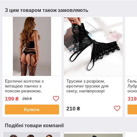
З цим товаром також замовляють
Еротичні колготки з
Трусики з розрізом,
Гель
імітацією панчох з
еротичні трусики для
Лубр
поясом-резинкою,
сексу, напівпрозорі
осно
Панчохи з візерунком
мереживні з доступом
смак
199
319
₴
250 ₴
навколо ніжки, імітація
чорні
пояса та панчох
210
₴
Купити
Подібні товари компанії