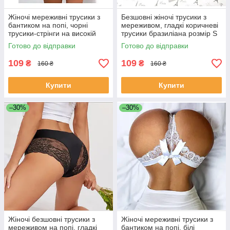
Жіночі мереживні трусики з
Безшовні жіночі трусики з
бантиком на попі, чорні
мереживом, гладкі коричневі
трусики-стрінги на високій
трусики бразиліана розмір S
посадці M
Готово до відправки
Готово до відправки
109
109
₴
₴
160 ₴
160 ₴
Купити
Купити
–30%
–30%
Жіночі безшовні трусики з
Жіночі мереживні трусики з
мереживом на попі, гладкі
бантиком на попі, білі