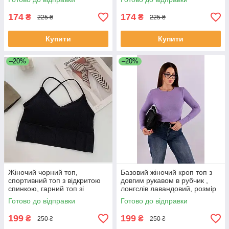
174
174
₴
₴
225 ₴
225 ₴
Купити
Купити
–20%
–20%
Жіночий чорний топ,
Базовий жіночий кроп топ з
спортивний топ з відкритою
довгим рукавом в рубчик ,
спинкою, гарний топ зі
лонгслів лавандовий, розмір
шнурівкою, топ у рубчик S
S-M
Готово до відправки
Готово до відправки
199
199
₴
₴
250 ₴
250 ₴