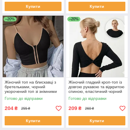
Купити
Купити
–20%
–20%
Жіночий топ на блискавці з
Жіночий гладкий кроп-топ із
бретельками, чорний
довгою рукавою та відкритою
укорочений топ зі знімними
спиною, еластичний чорний
чашками, літній трикотажний
короткий лонгслів
Готово до відправки
Готово до відправки
топ S
204
209
₴
₴
255 ₴
260 ₴
Купити
Купити