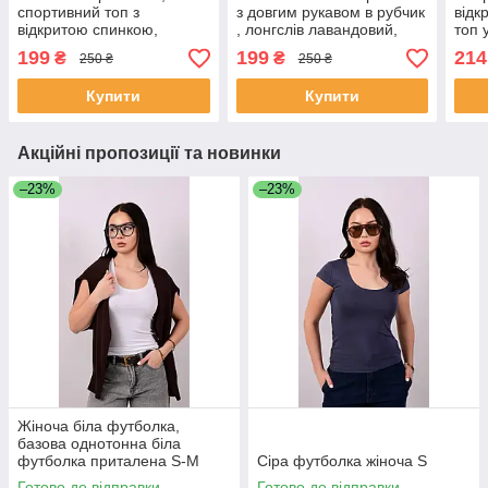
спортивний топ з
з довгим рукавом в рубчик
відк
відкритою спинкою,
, лонгслів лавандовий,
топ 
гарний топ зі шнурівкою,
розмір S-M
S/M
199
199
214
₴
₴
250 ₴
250 ₴
топ у рубчик S
Купити
Купити
Акційні пропозиції та новинки
–23%
–23%
Жіноча біла футболка,
базова однотонна біла
футболка приталена S-M
Сіра футболка жіноча S
Готово до відправки
Готово до відправки