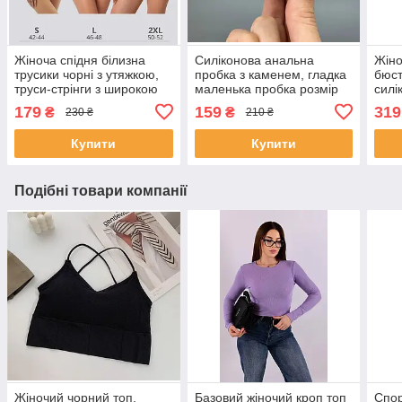
Жіноча спідня білизна
Силіконова анальна
Жін
трусики чорні з утяжкою,
пробка з каменем, гладка
бюст
труси-стрінги з широкою
маленька пробка розмір
силі
резинкою M/L
S, іграшка для інтиму
чорн
179
159
319
₴
₴
230 ₴
210 ₴
Анже
спи
Купити
Купити
Подібні товари компанії
Жіночий чорний топ,
Базовий жіночий кроп топ
Спор