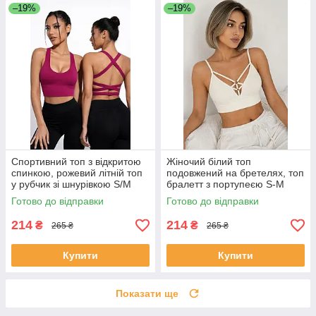
–19%
–19%
Спортивний топ з відкритою
Жіночий білий топ
спинкою, рожевий літній топ
подовжений на бретелях, топ
у рубчик зі шнурівкою S/M
бралетт з портупеєю S-M
Готово до відправки
Готово до відправки
214
214
₴
₴
265 ₴
265 ₴
Купити
Купити
Показати ще