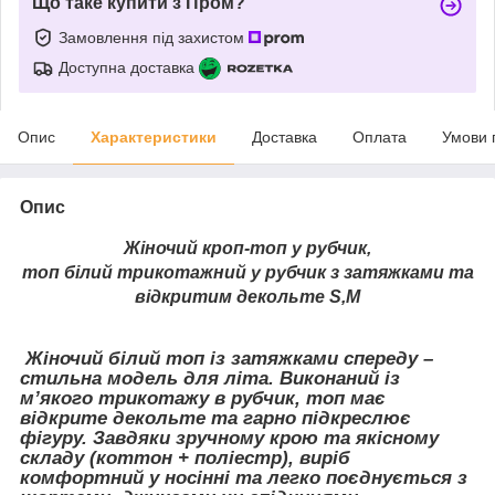
Що таке купити з Пром?
Замовлення під захистом
Доступна доставка
Опис
Характеристики
Доставка
Оплата
Умови 
Опис
Жіночий кроп-топ у рубчик,
топ білий трикотажний у рубчик з затяжками та
відкритим декольте S,M
Жіночий білий топ із затяжками спереду –
стильна модель для літа. Виконаний із
м’якого трикотажу в рубчик, топ має
відкрите декольте та гарно підкреслює
фігуру. Завдяки зручному крою та якісному
складу (коттон + поліестр), виріб
комфортний у носінні та легко поєднується з