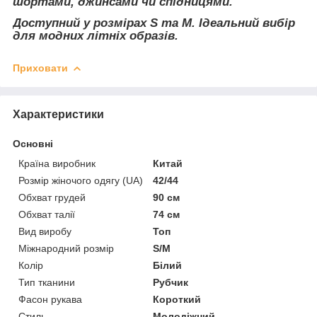
шортами, джинсами чи спідницями.
Доступний у розмірах S та M. Ідеальний вибір
для модних літніх образів.
Приховати
Характеристики
Основні
Країна виробник
Китай
Розмір жіночого одягу (UA)
42/44
Обхват грудей
90 см
Обхват талії
74 см
Вид виробу
Топ
Міжнародний розмір
S/M
Колір
Білий
Тип тканини
Рубчик
Фасон рукава
Короткий
Стиль
Молодіжний