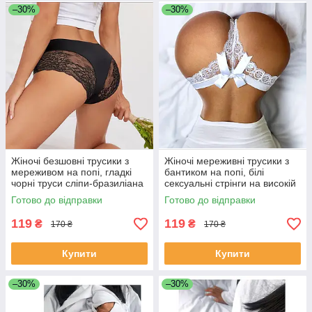
–30%
–30%
Жіночі безшовні трусики з
Жіночі мереживні трусики з
мереживом на попі, гладкі
бантиком на попі, білі
чорні труси сліпи-бразиліана
сексуальні стрінги на високій
посадці L
Готово до відправки
Готово до відправки
119
119
₴
₴
170 ₴
170 ₴
Купити
Купити
–30%
–30%