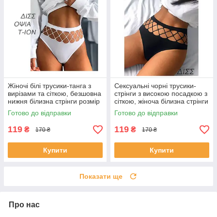
Жіночі білі трусики-танга з
Сексуальні чорні трусики-
вирізами та сіткою, безшовна
стрінги з високою посадкою з
нижня білизна стрінги розмір
сіткою, жіноча білизна стрінги
S
розмір M
Готово до відправки
Готово до відправки
119
119
₴
₴
170 ₴
170 ₴
Купити
Купити
Показати ще
Про нас