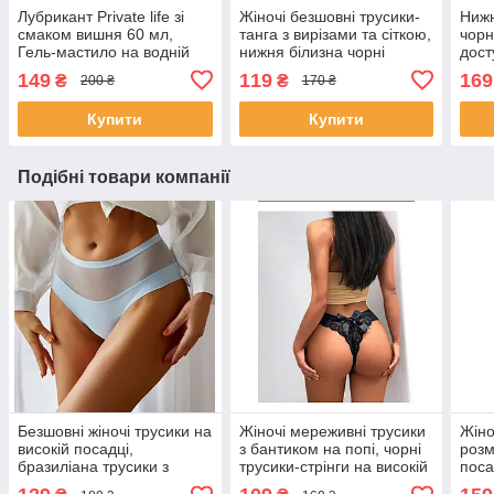
Лубрикант Private life зі
Жіночі безшовні трусики-
Нижн
смаком вишня 60 мл,
танга з вирізами та сіткою,
чорн
Гель-мастило на водній
нижня білизна чорні
дост
основі оральний.
стрінги розмір S
149
119
169
₴
₴
200 ₴
170 ₴
Купити
Купити
Подібні товари компанії
Безшовні жіночі трусики на
Жіночі мереживні трусики
Жіно
високій посадці,
з бантиком на попі, чорні
розм
бразиліана трусики з
трусики-стрінги на високій
поса
сіточкою FINETOO
посадці M
трус