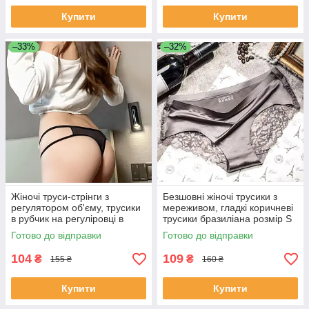
Купити
Купити
–33%
–32%
Жіночі труси-стрінги з
Безшовні жіночі трусики з
регулятором об'єму, трусики
мереживом, гладкі коричневі
в рубчик на регуліровці в
трусики бразиліана розмір S
асортименті
Готово до відправки
Готово до відправки
104
109
₴
₴
155 ₴
160 ₴
Купити
Купити