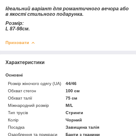
Ідеальний варіант для романтичного вечора або
в якості стильного подарунка.
Розмір:
L 87-98см.
Приховати
Характеристики
Основні
Розмір жіночого одягу (UA)
44/46
Обхват стегон
100 см
Обхват талії
75 см
Міжнародний розмір
M/L
Тип трусів
Стринги
Колір
Чорний
Посадка
Завищена талія
Оздоблення та прикраси
Банти з тканини