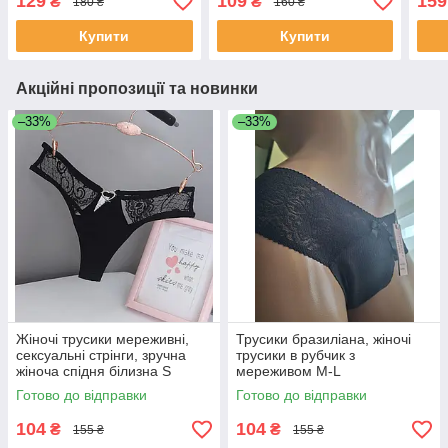
129
109
159
₴
₴
180 ₴
160 ₴
блакитні S
Купити
Купити
Акційні пропозиції та новинки
–33%
–33%
Жіночі трусики мереживні,
Трусики бразиліана, жіночі
сексуальні стрінги, зручна
трусики в рубчик з
жіноча спідня білизна S
мереживом M-L
Готово до відправки
Готово до відправки
104
104
₴
₴
155 ₴
155 ₴