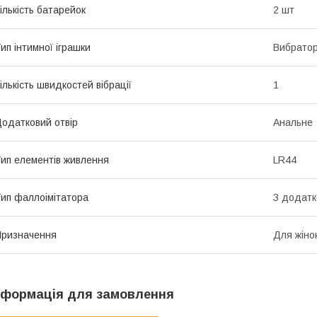
ількість батарейок
2 шт
ип інтимної іграшки
Вибрато
ількість швидкостей вібрації
1
одатковий отвір
Анальне
ип елементів живлення
LR44
ип фаллоімітатора
З додатк
ризначення
Для жіно
нформація для замовлення