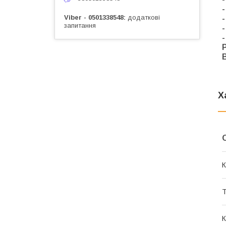
Viber - 0501338548
додаткові
запитання
-
Х
К
Т
К