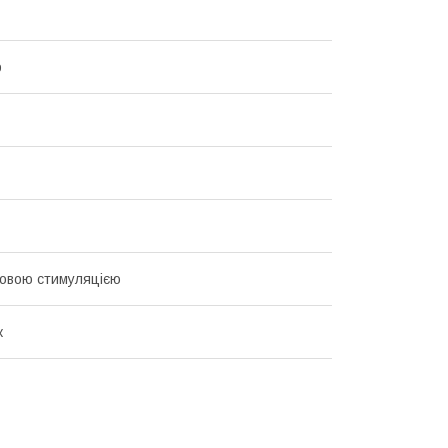
р
овою стимуляцією
к