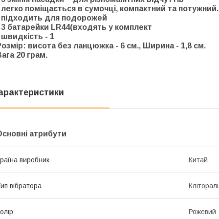
- легко поміщається в сумочці, компактний та потужний.
- підходить для подорожей
- 3 батарейки LR44(входять у комплект
 швидкість - 1
Розмір: висота без ланцюжка - 6 см., Ширина - 1,8 см.
Вага 20 грам.
арактеристики
Основні атрибути
раїна виробник
Китай
ип вібратора
Кліторал
олір
Рожевий