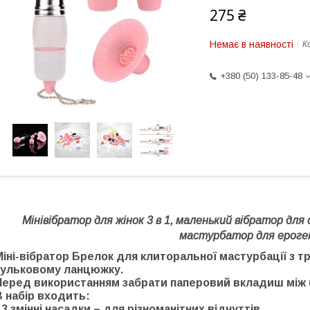
275 ₴
Немає в наявності
К
+380 (50) 133-85-48
Мінівібратор для жінок 3 в 1, маленький вібратор для
мастурбатор для ероген
Міні-вібратор Брелок для клиторальної мастурбації з т
кульковому ланцюжку.
Перед використанням забрати паперовий вкладиш між 
В набір входить:
 3 змінні насадки – для різноманітних відчуттів