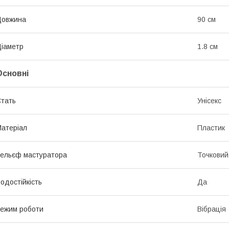
Довжина
90 см
іаметр
1.8 см
Основні
тать
Унісекс
атеріал
Пластик
ельєф мастуратора
Точковий
одостійкість
Да
ежим роботи
Вібрація