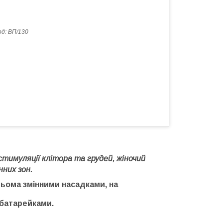
од:
ВП/130
 стимуляції клітора та грудей, жіночий
них зон.
рьома змінними насадками, на
батарейками.