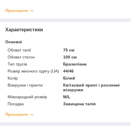
Приховати
Характеристики
Основні
Обхват талії
75 см
Обхват стегон
100 см
Тип трусів
Бразиліана
Розмір жіночого одягу (UA)
44/46
Колір
Білий
Візерунки і принти
Квітковий принт і рослинні
візерунки
Міжнародний розмір
M/L
Посадка
Завищена талія
Приховати