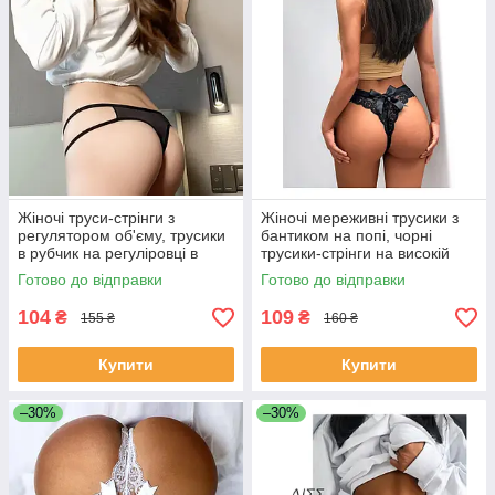
Жіночі труси-стрінги з
Жіночі мереживні трусики з
регулятором об'єму, трусики
бантиком на попі, чорні
в рубчик на регуліровці в
трусики-стрінги на високій
асортименті
посадці M
Готово до відправки
Готово до відправки
104
109
₴
₴
155 ₴
160 ₴
Купити
Купити
–30%
–30%