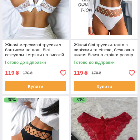
Жіночі мереживні трусики з
Жіночі білі трусики-танга з
бантиком на попі, білі
вирізами та сіткою, безшовна
сексуальні стрінги на високій
нижня білизна стрінги розмір
посадці L
S
Готово до відправки
Готово до відправки
119
119
₴
₴
170 ₴
170 ₴
Купити
Купити
–30%
–30%