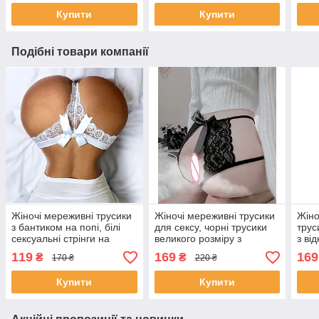
гладкий
Купити
Купити
Подібні товари компанії
Жіночі мереживні трусики
Жіночі мереживні трусики
Жіно
з бантиком на попі, білі
для сексу, чорні трусики
трус
сексуальні стрінги на
великого розміру з
з ві
високій посадці L
дозвіллям L
бант
119
169
169
₴
₴
170 ₴
220 ₴
трус
Купити
Купити