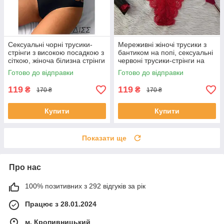
Сексуальні чорні трусики-
Мереживні жіночі трусики з
стрінги з високою посадкою з
бантиком на попі, сексуальні
сіткою, жіноча білизна стрінги
червоні трусики-стрінги на
розмір M
високій посадці розмір M
Готово до відправки
Готово до відправки
119
119
₴
₴
170 ₴
170 ₴
Купити
Купити
Показати ще
Про нас
100% позитивних з 292 відгуків за рік
Працює з 28.01.2024
м. Кропивницький