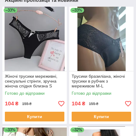
Акційні пропозиції та новинки
–33%
–33%
Жіночі трусики мереживні,
Трусики бразиліана, жіночі
сексуальні стрінги, зручна
трусики в рубчик з
жіноча спідня білизна S
мереживом M-L
Готово до відправки
Готово до відправки
104
104
₴
₴
155 ₴
155 ₴
Купити
Купити
–33%
–32%