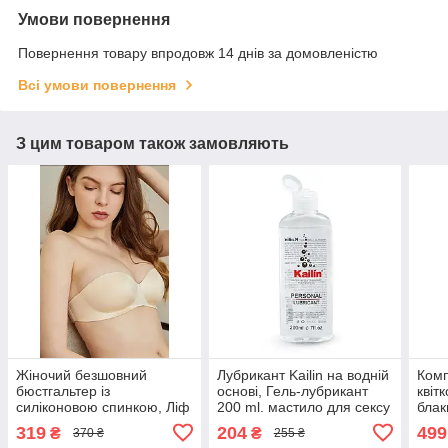
Умови повернення
Повернення товару впродовж 14 днів за домовленістю
Всі умови повернення
З цим товаром також замовляють
Жіночий безшовний
Лубрикант Kailin на водній
Комп
бюстгальтер із
основі, Гель-лубрикант
квіт
силіконовою спинкою, Ліф
200 ml. мастило для сексу
блак
пушап із прозорою
без запаху та смаку
секс
319
204
499
₴
₴
370 ₴
255 ₴
спиною, безшовний