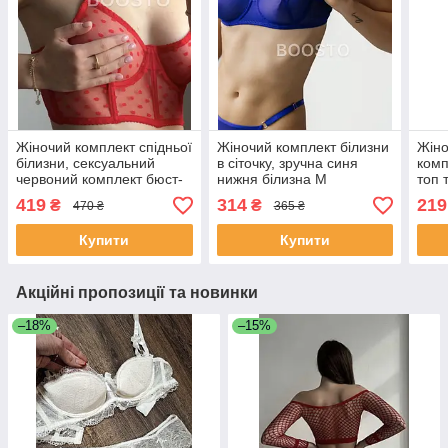
Жіночий комплект спідньої
Жіночий комплект білизни
Жін
білизни, сексуальний
в сіточку, зручна синя
комп
червоний комплект бюст-
нижня білизна M
топ 
корсет в сіточку S
черв
419
314
219
₴
₴
470 ₴
365 ₴
Купити
Купити
Акційні пропозиції та новинки
–18%
–15%