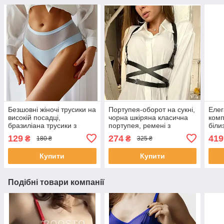
Безшовні жіночі трусики на
Портупея-оборот на сукні,
Елег
високій посадці,
чорна шкіряна класична
комп
бразиліана трусики з
портупея, ремені з
біли
сіточкою FINETOO
регульованими
іміт
129
274
419
₴
₴
180 ₴
325 ₴
блакитні S
застібками, гартер шкіра
ерот
Купити
Купити
Подібні товари компанії