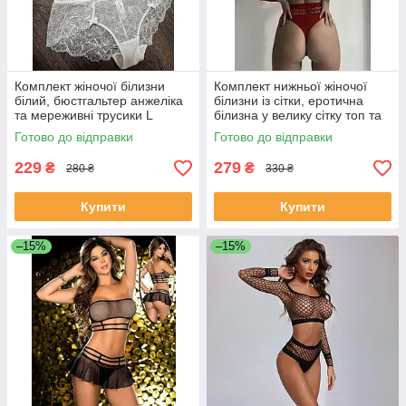
Комплект жіночої білизни
Комплект нижньої жіночої
білий, бюстгальтер анжеліка
білизни із сітки, еротична
та мереживні трусики L
білизна у велику сітку топ та
трусики.
Готово до відправки
Готово до відправки
229
279
₴
₴
280 ₴
330 ₴
Купити
Купити
–15%
–15%