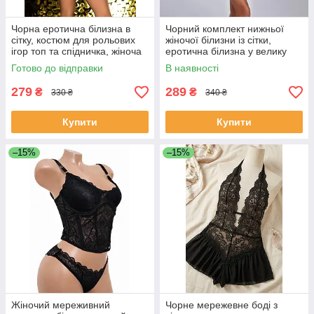
Чорна еротична білизна в
Чорний комплект нижньої
сітку, костюм для рольових
жіночої білизни із сітки,
ігор топ та спідничка, жіноча
еротична білизна у велику
сексуальна білизна
сітку топ та трусики.
Готово до відправки
В наявності
279
289
₴
₴
330 ₴
340 ₴
Купити
Купити
–15%
–15%
Жіночий мереживний
Чорне мережевне боді з