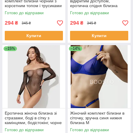
комплект білизни чорний з
відкритим доступом,
корсетним топом і трусиками
еротична спідня білизна
стрінг S/M
жіночий боді-пенюар M-L
Готово до відправки
Готово до відправки
294
294
₴
₴
345 ₴
345 ₴
Купити
Купити
–15%
–14%
Еротична жіноча білизна зі
Жіночий комплект білизни в
стразами, боді в сітку з
сіточку, зручна синя нижня
камінцями, бодістокінг, чорне
білизна M
боді в сіточку S-L
Готово до відправки
Готово до відправки