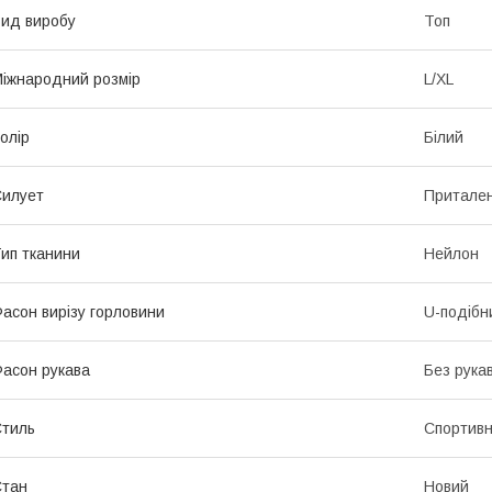
ид виробу
Топ
іжнародний розмір
L/XL
олір
Білий
илует
Притале
ип тканини
Нейлон
асон вирізу горловини
U-подібн
асон рукава
Без рука
тиль
Спортив
Стан
Новий