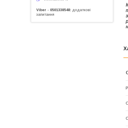
Viber - 0501338548
додаткові
запитання
з
н
Х
Р
О
О