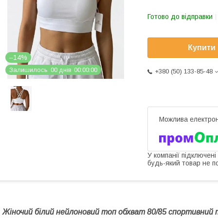
Готово до відправки
Купити
–14%
Залишилось
0
0
днів
0
0
0
0
0
0
+380 (50) 133-85-48
У компанії підключені
будь-який товар не п
Жіно
чий білий нейлоновий топ обхват 80/85 спортивний 