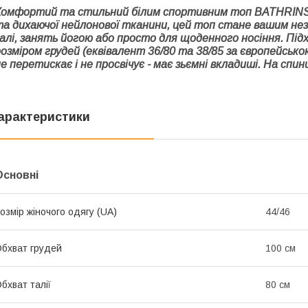
Комфортий та стильний білим спортивним топ BATHRINS. 
та дихаючої нейлонової тканини, цей топ стане вашим нез
алі, занять йогою або просто для щоденного носіння. Підх
розміром грудей (еквівалент 36/80 та 38/85 за європейськ
е перетискає і не просвічує - має зьємні вкладиші. На спин
арактеристики
Основні
озмір жіночого одягу (UA)
44/46
бхват грудей
100 см
бхват талії
80 см