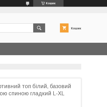
Кошик
Кошик
тивний топ білий, базовий
тою спиною гладкий L-XL