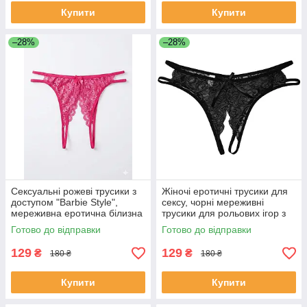
Купити
Купити
–28%
–28%
Сексуальні рожеві трусики з
Жіночі еротичні трусики для
доступом "Barbie Style",
сексу, чорні мереживні
мереживна еротична білизна
трусики для рольових ігор з
рожева, відкриті трусики-
відкритою промежиною S
Готово до відправки
Готово до відправки
стрінги S/M
129
129
₴
₴
180 ₴
180 ₴
Купити
Купити