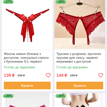
–27%
–26%
Жіноча нижня білизна з
Трусики з розрізом, еротичні
доступом, сексуальні стрінги
трусики для сексу, червоні
з бусинками S-L червоні
мереживні з доступом
трусики портупеї
Готово до відправки
Готово до відправки
139
144
₴
₴
190 ₴
195 ₴
Купити
Купити
–26%
–26%