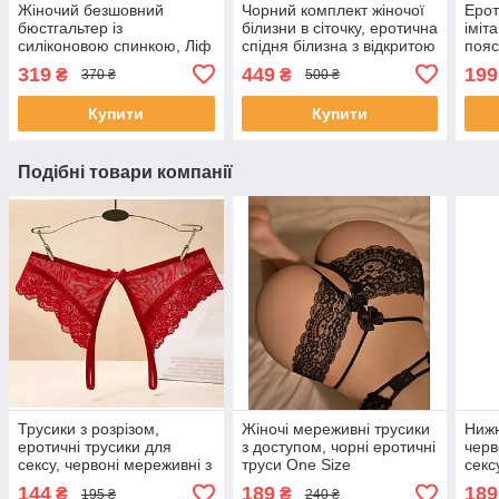
Жіночий безшовний
Чорний комплект жіночої
Ерот
бюстгальтер із
білизни в сіточку, еротична
іміт
силіконовою спинкою, Ліф
спідня білизна з відкритою
пояс
пушап із прозорою
спиною без кісточок
Панч
319
449
199
₴
₴
370 ₴
500 ₴
спиною, безшовний
навк
гладкий
пояс
Купити
Купити
Подібні товари компанії
Трусики з розрізом,
Жіночі мереживні трусики
Нижн
еротичні трусики для
з доступом, чорні еротичні
черв
сексу, червоні мереживні з
труси One Size
секс
доступом
дост
144
189
189
₴
₴
195 ₴
240 ₴