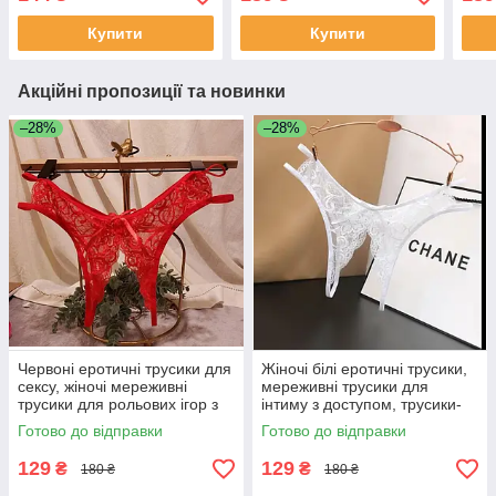
Купити
Купити
Акційні пропозиції та новинки
–28%
–28%
Червоні еротичні трусики для
Жіночі білі еротичні трусики,
сексу, жіночі мереживні
мереживні трусики для
трусики для рольових ігор з
інтиму з доступом, трусики-
відкритою промежиною
стринги з вирізом
Готово до відправки
Готово до відправки
129
129
₴
₴
180 ₴
180 ₴