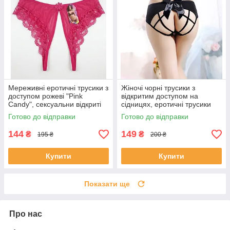
Мереживні еротичні трусики з
Жіночі чорні трусики з
доступом рожеві "Pink
відкритим доступом на
Candy", сексуальни відкриті
сідницях, еротичні трусики
трусики з бантиком
XS
Готово до відправки
Готово до відправки
144
149
₴
₴
195 ₴
200 ₴
Купити
Купити
Показати ще
Про нас