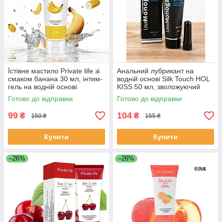
Їстівне мастило Private life зі
Анальний лубрикант на
смаком банана 30 мл, інтим-
водній основі Silk Touch HOL
гель на водній основі
KISS 50 мл, зволожуючий
оральний лубрикант
інтим гель
Готово до відправки
Готово до відправки
99
104
₴
₴
150 ₴
155 ₴
Купити
Купити
–26%
–26%