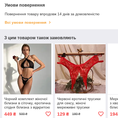
Умови повернення
Повернення товару впродовж 14 днів за домовленістю
Всі умови повернення
З цим товаром також замовляють
Чорний комплект жіночої
Червоні еротичні трусики
Мере
білизни в сіточку, еротична
для сексу, жіночі
з хв
спідня білизна з відкритою
мереживні трусики
біли
спиною без кісточок
для рольових ігор з
секс
449
129
194
₴
₴
500 ₴
180 ₴
відкритою промежиною
S-M