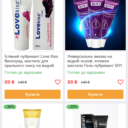
Їстівний лубрикант Love Kiss
Універсальна змазка на
Виноград, мастило для
водній основі, інтимне
орального сексу на водній
мастило Гель-лубрикант SIYI
основі, маленька інтим-
25 ml. анальна та вагінальна.
Готово до відправки
Готово до відправки
змазка 25 ml
89
89
₴
₴
140 ₴
140 ₴
Купити
Купити
–34%
–33%