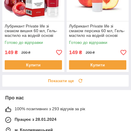
Лубрикант Private life зі
Лубрикант Private life зі
смаком вишня 60 мл, Гель-
смаком персика 60 мл, Гель-
мастило на водній основі
мастило на водній основі
оральний.
оральний.
Готово до відправки
Готово до відправки
149
149
₴
₴
200 ₴
200 ₴
Купити
Купити
Показати ще
Про нас
100% позитивних з 293 відгуків за рік
Працює з 28.01.2024
м. Кропивницький