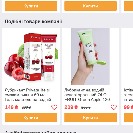
Купити
Купити
Подібні товари компанії
Лубрикант Private life зі
Лубрикант на водній
Їстів
смаком вишня 60 мл,
основі оральний OLO
зі с
Гель-мастило на водній
FRUIT Green Apple 120
інти
основі оральний.
мл, інтимний зволожуючий
осно
149
209
99
₴
₴
200 ₴
260 ₴
гель з ароматом яблука
лубр
Купити
Купити