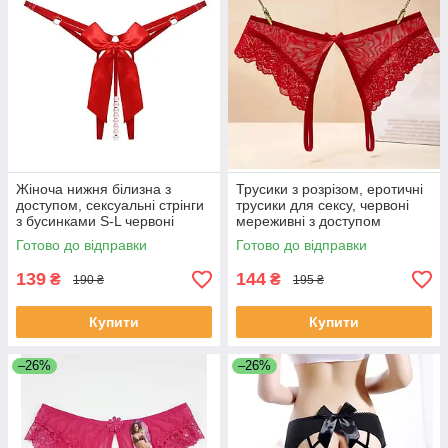
Жіноча нижня білизна з
Трусики з розрізом, еротичні
доступом, сексуальні стрінги
трусики для сексу, червоні
з бусинками S-L червоні
мереживні з доступом
трусики портупеї
Готово до відправки
Готово до відправки
139
144
₴
₴
190 ₴
195 ₴
Купити
Купити
–26%
–26%