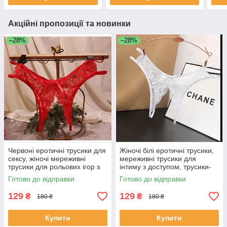
Акційні пропозиції та новинки
–28%
–28%
Червоні еротичні трусики для
Жіночі білі еротичні трусики,
сексу, жіночі мереживні
мереживні трусики для
трусики для рольових ігор з
інтиму з доступом, трусики-
відкритою промежиною
стринги з вирізом
Готово до відправки
Готово до відправки
129
129
₴
₴
180 ₴
180 ₴
Купити
Купити