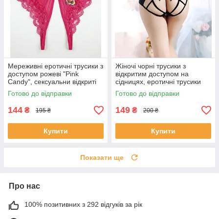
Мереживні еротичні трусики з
Жіночі чорні трусики з
доступом рожеві "Pink
відкритим доступом на
Candy", сексуальни відкриті
сідницях, еротичні трусики
трусики з бантиком
XS
Готово до відправки
Готово до відправки
144
149
₴
₴
195 ₴
200 ₴
Купити
Купити
Показати ще
Про нас
100% позитивних з 292 відгуків за рік