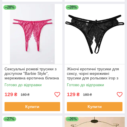
–28%
–28%
Сексуальні рожеві трусики з
Жіночі еротичні трусики для
доступом "Barbie Style",
сексу, чорні мереживні
мереживна еротична білизна
трусики для рольових ігор з
рожева, відкриті трусики-
відкритою промежиною S
Готово до відправки
Готово до відправки
стрінги S/M
129
129
₴
₴
180 ₴
180 ₴
Купити
Купити
–27%
–26%