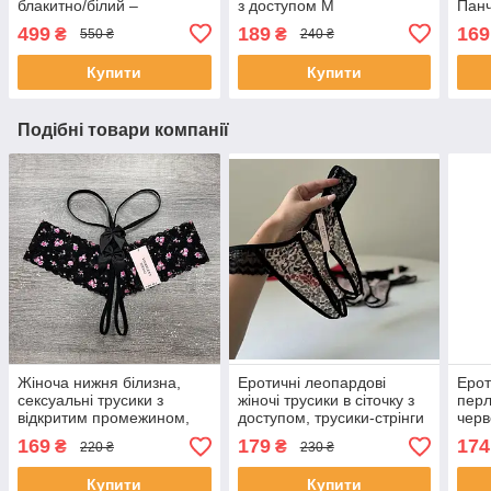
блакитно/білий –
з доступом M
Панч
сексуальний набір S
відк
499
189
169
₴
₴
550 ₴
240 ₴
Купити
Купити
Подібні товари компанії
Жіноча нижня білизна,
Еротичні леопардові
Ерот
сексуальні трусики з
жіночі трусики в сіточку з
перл
відкритим промежином,
доступом, трусики-стрінги
черв
чорні еротичні мереживні
сексуальна спідня білизна
дост
169
179
174
₴
₴
220 ₴
230 ₴
трусики-стрінги M
L
відк
Купити
Купити