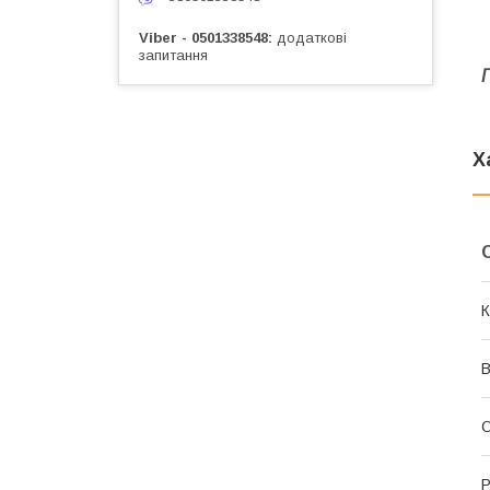
Viber - 0501338548
додаткові
запитання
Х
К
В
О
Р