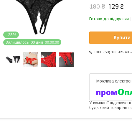
129 ₴
180 ₴
Готово до відправки
–28%
Купити
Залишилось
0
0
днів
0
0
0
0
0
0
+380 (50) 133-85-48
У компанії підключені
будь-який товар не п