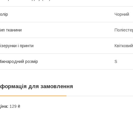
олір
Чорний
ип тканини
Поліесте
ізерунки і принти
Квітковий
іжнародний розмір
S
нформація для замовлення
іна:
129 ₴