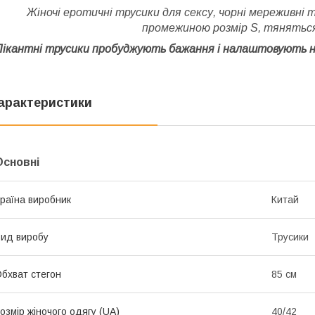
Жіночі еротичні трусики для сексу, чорні мереживні 
промежиною розмір S, тяняться 
Пікантні трусики пробуджують бажання і налаштовують н
арактеристики
Основні
раїна виробник
Китай
ид виробу
Трусики
бхват стегон
85 см
озмір жіночого одягу (UA)
40/42