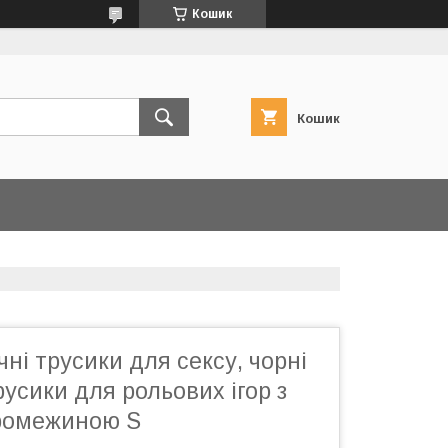
Кошик
Кошик
чні трусики для сексу, чорні
усики для рольових ігор з
ромежиною S